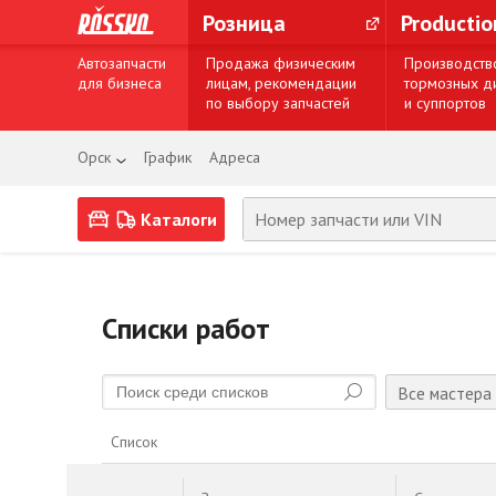
Розница
Producti
Автозапчасти
Продажа физическим
Производств
для бизнеса
лицам, рекомендации
тормозных д
по выбору запчастей
и суппортов
Орск
График
Адреса
Каталоги
Списки работ
Все мастера
Список