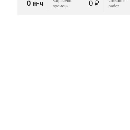
Затрачено
Стоимость
0 н-ч
0 ₽
времени
работ