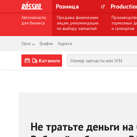
Розница
Producti
Автозапчасти
Продажа физическим
Производств
для бизнеса
лицам, рекомендации
тормозных д
по выбору запчастей
и суппортов
Орск
График
Адреса
Каталоги
Не тратьте деньги на 