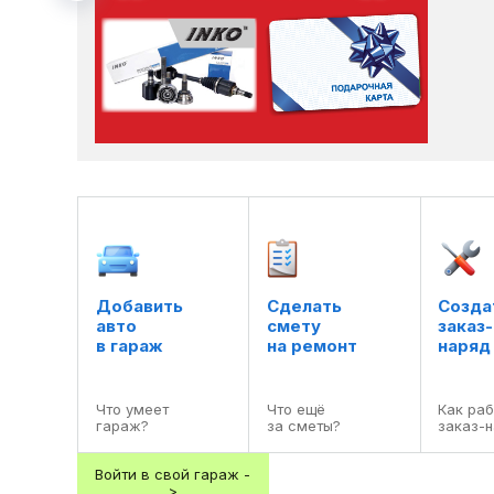
Добавить

Сделать

Создат
авто

смету

заказ-

в гараж
на ремонт
наряд
Что умеет

Что ещё

Как раб
гараж?
за сметы?
заказ-
Войти в свой гараж -
>