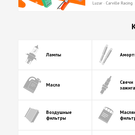
Luzar · Carville Racing
Лампы
Аморт
Свечи
Масла
зажиг
Воздушные
Масля
фильтры
фильт