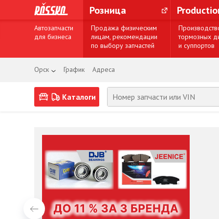
Розница
Producti
Автозапчасти
Продажа физическим
Производств
для бизнеса
лицам, рекомендации
тормозных д
по выбору запчастей
и суппортов
Орск
График
Адреса
Каталоги