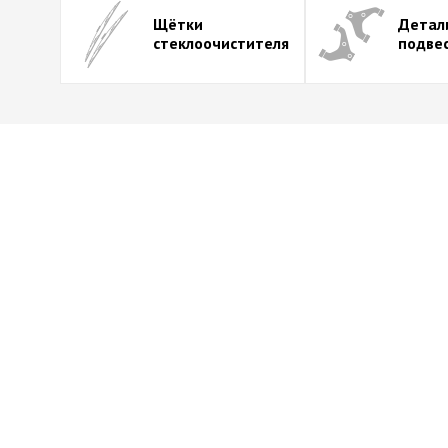
Щётки
Детал
стеклоочистителя
подве