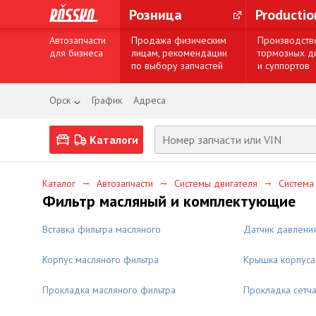
Розница
Producti
Автозапчасти
Продажа физическим
Производств
для бизнеса
лицам, рекомендации
тормозных д
по выбору запчастей
и суппортов
Орск
График
Адреса
Каталоги
→
→
→
Каталог
Автозапчасти
Системы двигателя
Система
Фильтр масляный и комплектующие
Вставка фильтра масляного
Датчик давлени
Корпус масляного фильтра
Крышка корпуса
Прокладка масляного фильтра
Прокладка сетча