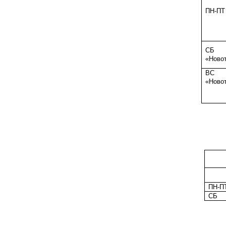
ПН-ПТ
СБ
«Ново
ВС
«Ново
ПН-П
СБ