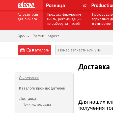
Розница
Producti
Автозапчасти
Продажа физическим
Производств
для бизнеса
лицам, рекомендации
тормозных д
по выбору запчастей
и суппортов
Орск
График
Адреса
Каталоги
Доставка
О компании
Каталоги производителей
Доставка
Для наших кл
Политика возврата
получения то