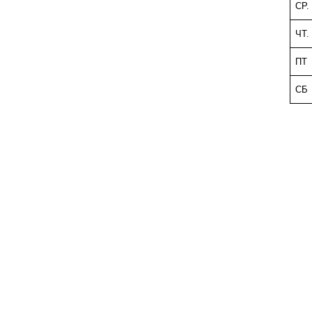
СР.
ЧТ.
ПТ
СБ