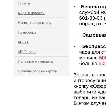
Оплата
·
Бесплатн
службой RO
Акции и новости
601-83-06 
Написать директору
обращаться
Прайс-лист
·
Самовыв
API 2.0
·
Экспресс
API Росско
часа для с
меньше
50
Полезные материалы
больше
50
Правила оплаты картой
Заказать тов
интересующий
кнопку «Офор
выберите удо
товары из ваш
В этом случа