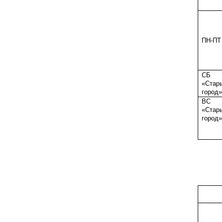
ПН-ПТ
СБ
«Стар
город
ВС
«Стар
город