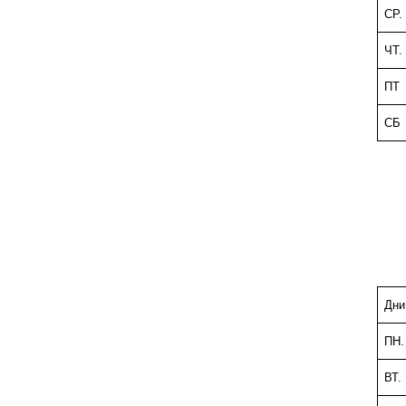
СР.
ЧТ.
ПТ
СБ
Дни
ПН.
ВТ.