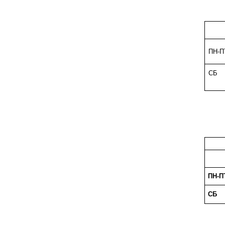
ПН
СБ
ПН-П
СБ