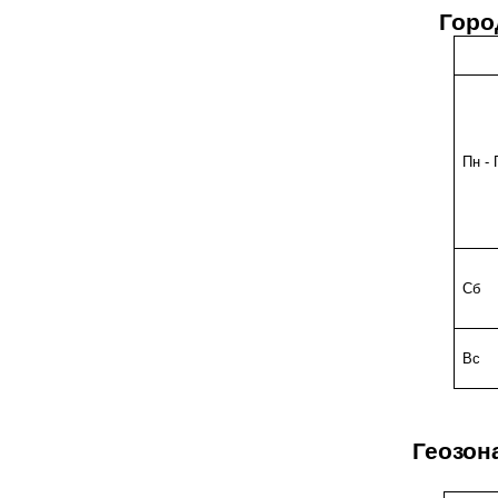
Горо
Пн - 
Сб
Вс
Геозон