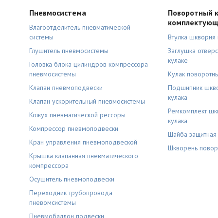
Пневмосистема
Поворотный к
комплектую
Влагоотделитель пневматической
системы
Втулка шкворня 
Глушитель пневмосистемы
Заглушка отверс
кулаке
Головка блока цилиндров компрессора
пневмосистемы
Кулак поворотн
Клапан пневмоподвески
Подшипник шкво
кулака
Клапан ускорительный пневмосистемы
Ремкомплект шк
Кожух пневматической рессоры
кулака
Компрессор пневмоподвески
Шайба защитная
Кран управления пневмоподвеской
Шкворень повор
Крышка клапанная пневматического
компрессора
Осушитель пневмоподвески
Переходник трубопровода
пневомсистемы
Пневмобаллон подвески