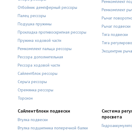
Ремкомплект по
Отбойник демпферный рессоры
Ремкомплект ры
Палец рессоры
Рычаг поворотно
Подушка пружины
Рычаг подвески
Прокладка противоскрипная рессоры
Тяга подвески
Пружина ходовой части
Тяга регулиров
Ремкомплект пальца рессоры
Эксцентрик рыча
Рессора дополнительная
Рессора ходовой части
Сайлентблок рессоры
Серьга рессоры
Стремянка рессоры
Торсион
Сайлентблоки подвески
Система регу
просвета
Втулка подвески
Гидроаккумулят
Втулка подшипника поперечной балки