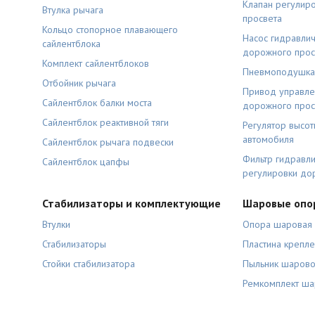
Клапан регулир
Втулка рычага
просвета
Кольцо стопорное плавающего
Насос гидравли
сайлентблока
дорожного прос
Комплект сайлентблоков
Пневмоподушка
Отбойник рычага
Привод управле
Сайлентблок балки моста
дорожного прос
Сайлентблок реактивной тяги
Регулятор высо
автомобиля
Сайлентблок рычага подвески
Фильтр гидравли
Сайлентблок цапфы
регулировки до
Стабилизаторы и комплектующие
Шаровые опо
Втулки
Опора шаровая
Стабилизаторы
Пластина крепл
Стойки стабилизатора
Пыльник шаров
Ремкомплект ш