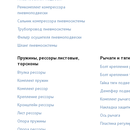
Ремкомплект компрессора
пневмоподвески
Сальник компрессора пневмосистемы
Трубопровод пневмосистемы
Фильтр осушителя пневмоподвески
Шланг пневмосистемы
Пружины, рессоры листовые,
Рычаги и тяг
торсионы
Болт крепления 
Втулка рессоры
Болт крепления 
Комплект пружин
Гайка тяги подве
Комплект рессор
Демпфер подве
Крепление рессоры
Комплект рычаг
Кронштейн рессоры
Накладка защитн
Лист рессоры
Ось рычага
Опора пружины
Пластина регули
Опора рессоры