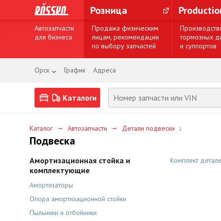
Розница
Producti
Автозапчасти
Продажа физическим
Производств
для бизнеса
лицам, рекомендации
тормозных д
по выбору запчастей
и суппортов
Орск
График
Адреса
Каталоги
→
→
Каталог
Автозапчасти
Детали подвески
↓
Подвеска
Амортизационная стойка и
Комплект детал
комплектующие
Амортизаторы
Опора амортизационной стойки
Пыльники и отбойники