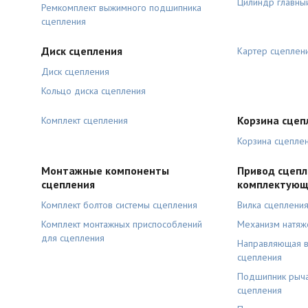
Цилиндр главны
Ремкомплект выжимного подшипника
сцепления
Диск сцепления
Картер сцеплен
Диск сцепления
Кольцо диска сцепления
Корзина сцеп
Комплект сцепления
Корзина сцепле
Монтажные компоненты
Привод сцепл
сцепления
комплектую
Комплект болтов системы сцепления
Вилка сцеплени
Комплект монтажных приспособлений
Механизм натяж
для сцепления
Направляющая в
сцепления
Подшипник рыча
сцепления