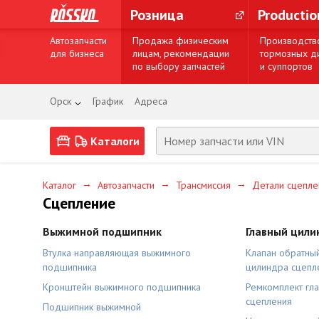
Розница
Producti
Автозапчасти
Продажа физическим
Производств
для бизнеса
лицам, рекомендации
тормозных д
по выбору запчастей
и суппортов
Орск
График
Адреса
Каталоги
→
→
→
Каталог
Автозапчасти
Трансмиссия
Детали сцепле
Сцепление
Выжимной подшипник
Главный цили
Втулка направляющая выжимного
Клапан обратны
подшипника
цилиндра сцепл
Кронштейн выжимного подшипника
Ремкомплект гл
сцепления
Подшипник выжимной